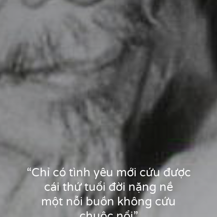
“Chỉ có tình yêu mới cứu được
cái thứ tuổi đời nặng nề
một nỗi buồn không cứu
chuộc nổi”