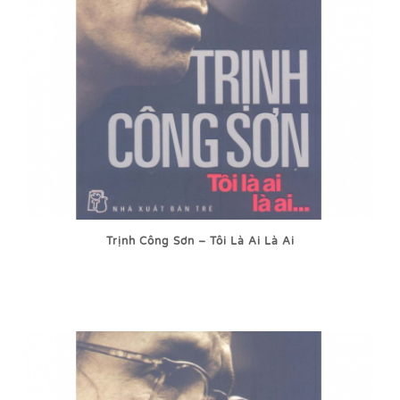
Trịnh Công Sơn – Tôi Là Ai Là Ai