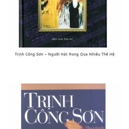
Trịnh Công Sơn – Người Hát Rong Qua Nhiều Thế Hệ